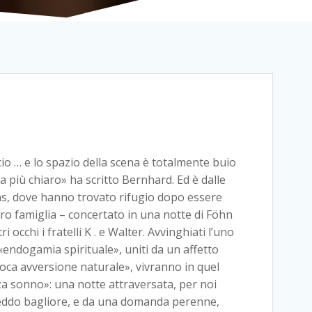
ficio … e lo spazio della scena è totalmente buio
ta più chiaro» ha scritto Bernhard. Ed è dalle
as, dove hanno trovato rifugio dopo essere
loro famiglia – concertato in una notte di Föhn
ri occhi i fratelli K . e Walter. Avvinghiati l’uno
a «endogamia spirituale», uniti da un affetto
roca avversione naturale», vivranno in quel
a sonno»: una notte attraversata, per noi
freddo bagliore, e da una domanda perenne,