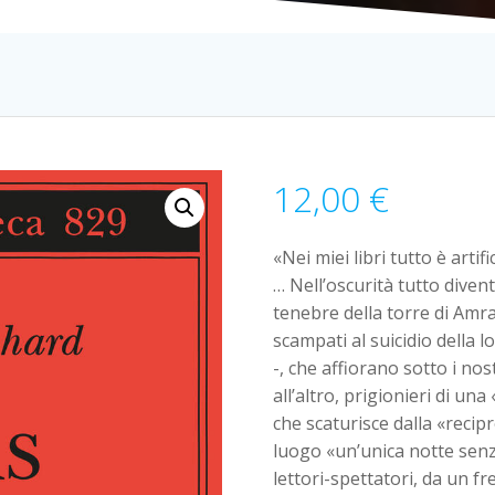
12,00
€
«Nei miei libri tutto è arti
… Nell’oscurità tutto diven
tenebre della torre di Amr
scampati al suicidio della 
-, che affiorano sotto i nost
all’altro, prigionieri di un
che scaturisce dalla «recip
luogo «un’unica notte senz
lettori-spettatori, da un 