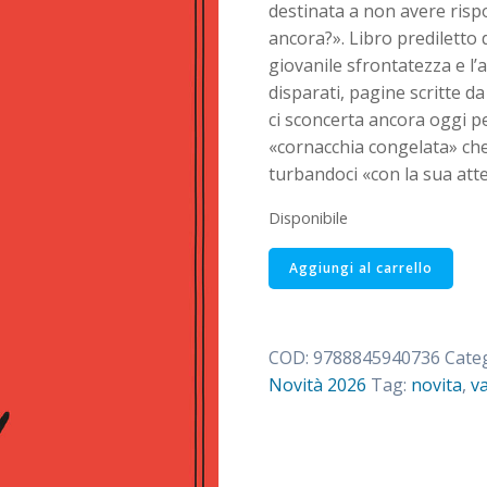
destinata a non avere rispo
ancora?». Libro prediletto 
giovanile sfrontatezza e l’
disparati, pagine scritte da
ci sconcerta ancora oggi pe
«cornacchia congelata» che
turbandoci «con la sua atte
Disponibile
Amras
Aggiungi al carrello
quantità
COD:
9788845940736
Cate
Novità 2026
Tag:
novita
,
va