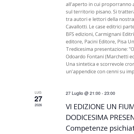
all'aperto in cui proporranno a
v
sul territorio pisano. Si tratt
i
tra autori e lettori della nost
Cavallotti. Le case editrici par
s
BFS edizioni, Carmignani Editri
editore, Pacini Editore, Pisa Un
t
Tredicesima presentazione: "Orm
Odoardo Fontani (Marchetti ed
e
Una sintetica e scorrevole croni
un'appendice con cenni su imp
N
a
LUG
27 Luglio @ 21:00
-
23:00
27
VI EDIZIONE UN FIUM
v
2026
DODICESIMA PRESEN
i
Competenze psichiatri