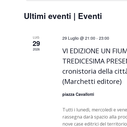
i
Ultimi eventi | Eventi
R
i
LUG
29 Luglio @ 21:00
-
23:00
29
VI EDIZIONE UN FIUM
c
2026
TREDICESIMA PRESEN
e
cronistoria della cit
r
(Marchetti editore)
c
piazza Cavallotti
a
Tutti i lunedì, mercoledì e vene
rassegna darà spazio alla prod
e
nove case editrici del territor