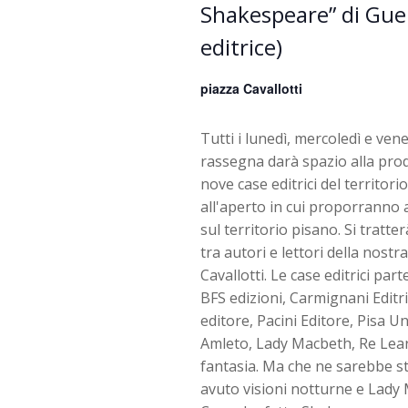
g
Shakespeare” di Gue
editrice)
a
z
piazza Cavallotti
i
Tutti i lunedì, mercoledì e vene
rassegna darà spazio alla prod
o
nove case editrici del territor
all'aperto in cui proporranno a
n
sul territorio pisano. Si tratt
tra autori e lettori della nost
e
Cavallotti. Le case editrici par
BFS edizioni, Carmignani Editri
editore, Pacini Editore, Pisa Un
Amleto, Lady Macbeth, Re Lear
fantasia. Ma che ne sarebbe s
avuto visioni notturne e Lady 