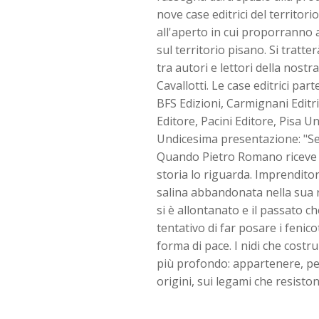
nove case editrici del territor
all'aperto in cui proporranno a
sul territorio pisano. Si tratt
tra autori e lettori della nost
Cavallotti. Le case editrici par
BFS Edizioni, Carmignani Editri
Editore, Pacini Editore, Pisa Un
Undicesima presentazione: "Se 
Quando Pietro Romano riceve u
storia lo riguarda. Imprenditor
salina abbandonata nella sua ra
si è allontanato e il passato c
tentativo di far posare i fenic
forma di pace. I nidi che costr
più profondo: appartenere, pe
origini, sui legami che resiston