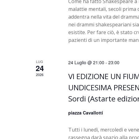
Come ha fatto Shakespeare a rit
malattie mentali, secoli prima 
addentra nella vita del dramma
nei drammi shakespeariani sia
esistite. Per fare ciò, è stato
pazienti di un importante mani
LUG
24 Luglio @ 21:00
-
23:00
24
VI EDIZIONE UN FIUM
2026
UNDICESIMA PRESENT
Sordi (Astarte edizio
piazza Cavallotti
Tutti i lunedì, mercoledì e vene
rassegna darà spazio alla prod