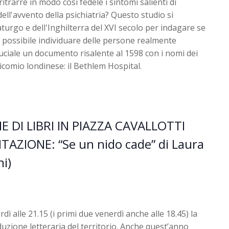
rarre in modo così fedele i sintomi salienti di
dell'avvento della psichiatria? Questo studio si
turgo e dell'Inghilterra del XVI secolo per indagare se
 possibile individuare delle persone realmente
 cruciale un documento risalente al 1598 con i nomi dei
comio londinese: il Bethlem Hospital.
E DI LIBRI IN PIAZZA CAVALLOTTI
AZIONE: “Se un nido cade” di Laura
ni)
rdì alle 21.15 (i primi due venerdì anche alle 18.45) la
uzione letteraria del territorio. Anche quest’anno