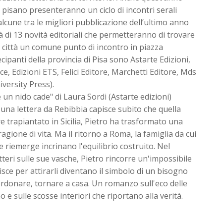
io pisano presenteranno un ciclo di incontri serali
lcune tra le migliori pubblicazione dell’ultimo anno
erà di 13 novità editoriali che permetteranno di trovare
ra città un comune punto di incontro in piazza
tecipanti della provincia di Pisa sono Astarte Edizioni,
ce, Edizioni ETS, Felici Editore, Marchetti Editore, Mds
iversity Press).
un nido cade" di Laura Sordi (Astarte edizioni)
na lettera da Rebibbia capisce subito che quella
e trapiantato in Sicilia, Pietro ha trasformato una
gione di vita. Ma il ritorno a Roma, la famiglia da cui
he riemerge incrinano l'equilibrio costruito. Nel
otteri sulle sue vasche, Pietro rincorre un'impossibile
uisce per attirarli diventano il simbolo di un bisogno
rdonare, tornare a casa. Un romanzo sull'eco delle
o e sulle scosse interiori che riportano alla verità.