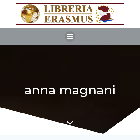
Vai
al
contenuto
anna magnani