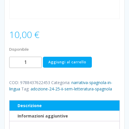
10,00
€
Disponibile
CASA
Aggiungi al carrello
DE
BERNARDA
ALBA
COD:
9788437622453
Categoria:
narrativa-spagnola-in-
(
lingua
Tag:
adozione-24-25-ii-sem-letteratura-spagnola
LA
)
Descrizione
quantità
Informazioni aggiuntive