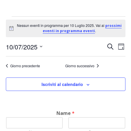
Eventi
Nessun eventi in programma per 10 Luglio 2025. Vai ai
prossimi
Notice
.
eventi in programma eventi
for
E
10/07/2025
E
Cerca
Giorn
10
Seleziona
v
v
la
Giorno precedente
Giorno successivo
Luglio
data.
e
e
Iscriviti al calendario
n
2025
n
t
t
o
Name
*
i
V