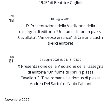
t
1945” di Beatrice Giglioli
o
e
VEN
n
18 Luglio 2025
18
N
IX Presentazione della V edizione della
e
rassegna di editoria “Un fiume di libri in piazza
a
Cavallotti”: “Amorose erranze” di Cristina Lastri
(Felici editore)
v
i
LUN
21 Luglio 2025 @ 21:15
-
23:00
21
X Presentazione della V edizione della rassegna
g
di editoria “Un fiume di libri in piazza
Cavallotti”: “Pisa romana. Le domus di piazza
a
Andrea Del Sarto” di Fabio Fabiani
z
Novembre 2025
i