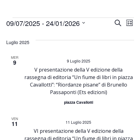
E
Eventi
09/07/2025
 - 
24/01/2026
E
Cerca
Lista
Seleziona
v
v
la
Luglio 2025
data.
e
e
MER
9 Luglio 2025
9
n
n
V presentazione della V edizione della
rassegna di editoria “Un fiume di libri in piazza
t
t
Cavallotti”: “Riordanze pisane” di Brunello
o
Passaponti (Ets edizioni)
i
piazza Cavallotti
V
R
VEN
i
11 Luglio 2025
11
i
VI presentazione della V edizione della
s
rassegna di editoria “Un fiume di libri in piazza