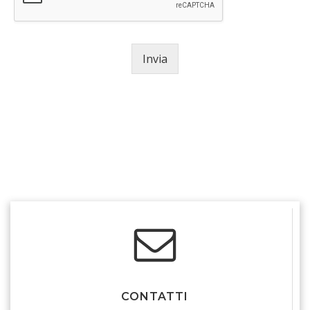
Invia
© 2026 Libreria Erasmus Pisa. Created using
WordPress and
Colibri
CONTATTI