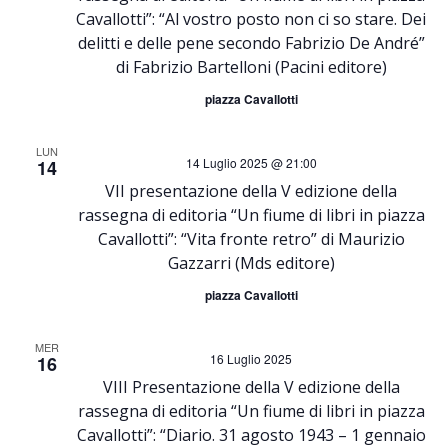
c
Cavallotti”: “Al vostro posto non ci so stare. Dei
t
delitti e delle pene secondo Fabrizio De André”
e
di Fabrizio Bartelloni (Pacini editore)
e
r
piazza Cavallotti
N
c
LUN
a
14 Luglio 2025 @ 21:00
14
VII presentazione della V edizione della
a
v
rassegna di editoria “Un fiume di libri in piazza
Cavallotti”: “Vita fronte retro” di Maurizio
e
i
Gazzarri (Mds editore)
v
g
piazza Cavallotti
i
a
MER
16 Luglio 2025
16
z
VIII Presentazione della V edizione della
s
rassegna di editoria “Un fiume di libri in piazza
i
Cavallotti”: “Diario. 31 agosto 1943 – 1 gennaio